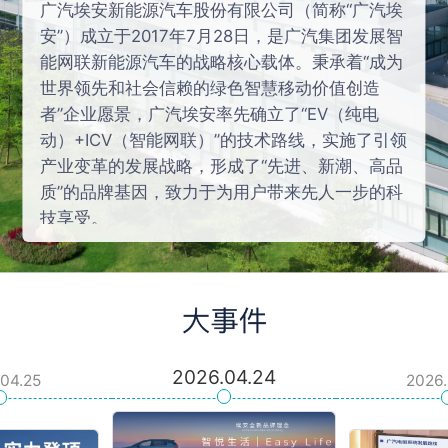
广汽埃安新能源汽车股份有限公司（简称“广汽埃
安”）成立于2017年7月28日，是广汽集团发展智
能网联新能源汽车的战略核心载体。秉承着“成为
世界领先和社会信赖的绿色智慧移动价值创造
者”企业愿景，广汽埃安率先确立了“EV（纯电
动）+ICV（智能网联）”的技术路线，实施了引领
产业变革的发展战略，形成了“先进、新潮、高品
质”的品牌基因，致力于为用户带来先人一步的科
技享受。
历经八年高速高质量发展，广汽埃安已成为全球
智能电动车头部品牌，是全球最快突破百万产销
的车企。截止至2025年9月份，埃安用户已超180
万，凭借良好的口碑，广汽埃安品牌车型连续3
年获颁中国新能源汽车质量排行榜第一，并多次
荣获JD.Power纯电保值率、中国新能源汽车客户
2026.04.24
04.25
2026.
满意度第一，被用户誉为“开不坏的埃安”。
广汽埃安坚持以“研发+智造+产业链+营销服务