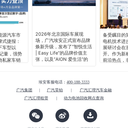
+组织文化+国际化”六大核心能力构建品牌护城
河，打造了国内首个纯电专属工厂，也是目前全
球唯一的新能源汽车灯塔工厂；推出了一系列独
占、唯一、领先的科技，包括枪击不起火的弹匣
电池、高功率密度的夸克电驱，以及可支持L4自
2026年北京国际车展现
能源汽车市
备受瞩目的
动驾驶的星灵架构等；并构建了先进、可控的产
场，广汽埃安正式宣布品牌
碑式捷报：
电机技术进
业链体系，旗下因湃电池工厂、锐湃电驱工厂均
焕新升级，发布了“智悦生活
下车型以
展研讨会在
| Easy Life”的品牌价值主
已投产，让广汽埃安成为全球极少数拥有三电核
登记量，强势
开。作为新
张，以及“AION 爱生活”的
动私家车销
前沿热点，
心科技全栈自研自产实力的车企。
品牌价值口号，将以时尚、
并助力广汽以
借低磁损耗
在新四化浪潮下，中国品牌迎来出海机遇期。广
智能、安心三大价值支撑，
整体销量斩获
率、优异软
汽埃安正加速全球化进程，已进驻超20个国家与
回应年轻用户对“轻松生
，领跑一众
特优势，正
埃安客服电话：
400-188-3333
地区，同时海外工厂泰国智能工厂、印尼智能工
活”的向往。现场更预告了品
这一成绩，
工等高端领
厂均已竣工投产。近期2025年慕尼黑车展上，广
广汽集团
|
广汽昊铂
|
广汽汇理汽车金融
牌焕新后的首款全新Logo车
产品实力、
阔的应用场
型将于今年第四季度正式上
汽埃安全球战略车型AION V正式宣布欧洲上市，
品牌口碑的
电驱研发领
广汽汇理租赁
|
动力电池回收网点查询
市。
也为中国自
的技术积累
标志着广汽埃安国际发展迈入全新阶段。
核实力立足
晶合金引入
面向未来，广汽埃安致力于将顶尖智造、科技、
立了新标杆
电机效率达
产品和服务实现全球共享，坚定不移地打造世界
99%，并
一流的高端智能纯电品牌。